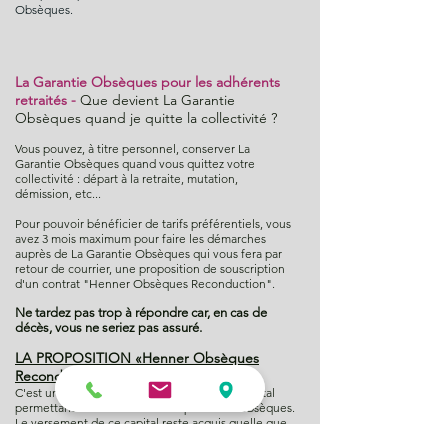
Obsèques.
La Garantie Obsèques pour les adhérents
retraités -
Que devient La Garantie
Obsèques quand je quitte la collectivité ?
Vous pouvez, à titre personnel, conserver La
Garantie Obsèques quand vous quittez votre
collectivité : départ à la retraite, mutation,
démission, etc...
Pour pouvoir bénéficier de tarifs préférentiels, vous
avez 3 mois maximum pour faire les démarches
auprès de La Garantie Obsèques qui vous fera par
retour de courrier, une proposition de souscription
d'un contrat "Henner Obsèques Reconduction".
Ne tardez pas trop à répondre car, en cas de
décès, vous ne seriez pas assuré.
LA PROPOSITION «Henner Obsèques
Reconduction» :
C'est un contrat individuel qui garantit un capital
permettant de financer tout ou partie des obsèques.
Le versement de ce capital reste acquis quelle que
soit la date du décès.