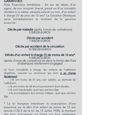
GARANTIES
Aide Financière immédiate - En cas de décès d'un
agent, de son conjoint (marié, pacsé ou d'un concubin
résidant à la même adresse) salarié ou non, d'un enfant
à charge (1) de plus de 12 ans* La Garantie Obsèques
verse immédiatement le montant de la garantie
souscrite :
Décès par maladie
(après 3 mois de cotisations)
5 000,00 EUROS
Décès par accident
7 500,00 EUROS
Décès par accident de la circulation
10 000,00 EUROS
Décès d'un enfant à charge (1) de moins de 12 ans*
5 000,00 EUROS
(après 3 mois de cotisations et dans la limite des frais
d'obsèques réellement engagés)
(1) Sont considérés à charge, les enfants de l'adhérent
(légitimes, naturels ou reconnus) qui sont
à sa charge
fiscalement
:
- s'ils ont moins de 21 ans, non salariés, au domicile de
l'adhérent,
- s'ils ont moins de 28 ans et poursuivent leurs études,
- s'ils sont handicapés, quel que soit leur âge,
- s'ils accomplissent leur service militaire, quel que soit leur
âge.
* La loi française interdisant la souscription d'une
assurance sur la tête d'un enfant de moins de 12 ans
(article L132-3 de la loi du 13 Juillet 1930), le montant
des frais d'obsèques est limité aux frais réellement