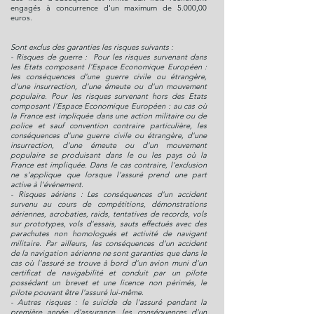
engagés à concurrence d'un maximum de 5.000,00
euros.
Sont exclus des garanties les risques suivants :
- Risques de guerre : Pour les risques survenant dans
les Etats composant l'Espace Economique Européen :
les conséquences d'une guerre civile ou étrangère,
d'une insurrection, d'une émeute ou d'un mouvement
populaire. Pour les risques survenant hors des Etats
composant l'Espace Economique Européen : au cas où
la France est impliquée dans une action militaire ou de
police et sauf convention contraire particulière, les
conséquences d'une guerre civile ou étrangère, d'une
insurrection, d'une émeute ou d'un mouvement
populaire se produisant dans le ou les pays où la
France est impliquée. Dans le cas contraire, l'exclusion
ne s'applique que lorsque l'assuré prend une part
active à l'événement.
- Risques aériens : Les conséquences d'un accident
survenu au cours de compétitions, démonstrations
aériennes, acrobaties, raids, tentatives de records, vols
sur prototypes, vols d'essais, sauts effectués avec des
parachutes non homologués et activité de navigant
militaire. Par ailleurs, les conséquences d'un accident
de la navigation aérienne ne sont garanties que dans le
cas où l'assuré se trouve à bord d'un avion muni d'un
certificat de navigabilité et conduit par un pilote
possédant un brevet et une licence non périmés, le
pilote pouvant être l'assuré lui-même.
- Autres risques : le suicide de l'assuré pendant la
première année d'assurance, les conséquences d'un