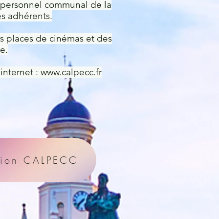
 personnel communal de la
es adhérents.
es places de cinémas et des
e.
 internet :
www.calpecc.fr
sion CALPECC