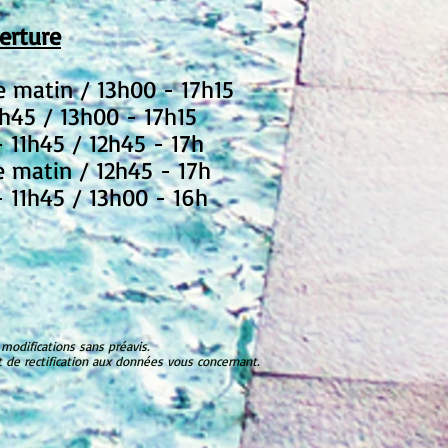
erture
le matin / 13h00 - 17h15
1h45 / 13h00 - 17h15
- 11h45 / 12h45 - 17h
e matin / 12h45 - 17h
- 11h45 / 13h00 - 16h
 modifications sans préavis.
 de rectification aux données vous concernant.