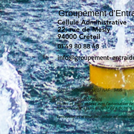
Groupement d'Entraid
Cellule Administrative
22, rue de Mesly
94000 Créteil
01 49 80 88 48
info@groupement-entraid
SIRET : 50862759300017 NAF : 9499
Politique de confidentialité
Photos et logos utilisés avec l'autorisation de
Conformément à la loi n° 78-17 du 6/01/1978, 
Conception et réalisation : cellule administrati