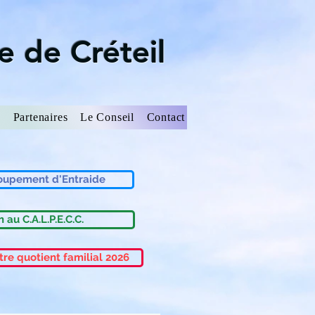
e de Créteil
s
Partenaires
Le Conseil
Contact
oupement d'Entraide
 au C.A.L.P.E.C.C.
tre quotient familial 2026