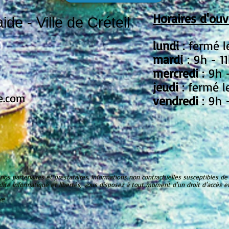
Horaires d'ouv
e - Ville de Créteil
lundi
: fermé 
mardi
: 9h - 1
mercredi
: 9h 
jeudi
: fermé l
e.com
vendredi
: 9h 
 nos partenaires et prestataires. Informations non contractuelles susceptibles de
dite informatique et libertés, vous disposez à tout moment d'un droit d'accès et
ve