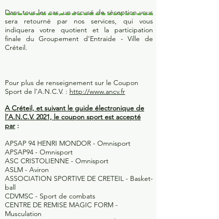
Dans tous les cas, un accusé de réception vous
sera retourné par nos services, qui vous
indiquera votre quotient et la participation
finale du Groupement d’Entraide - Ville de
Créteil.
Pour plus de renseignement sur le Coupon
Sport de l'A.N.C.V. :
http://www.ancv.fr
A Créteil, et suivant le guide électronique de
l’A.N.C.V. 2021, le coupon sport est accepté
par
:
APSAP 94 HENRI MONDOR
- Omnisport
APSAP94 -
Omnisport
ASC CRISTOLIENNE -
Omnisport
ASLM -
Aviron
ASSOCIATION SPORTIVE DE CRETEIL -
Basket-
ball
CDVMSC -
Sport de combats
CENTRE DE REMISE MAGIC FORM -
Musculation