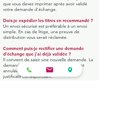
que vous devez imprimer après avoir validé
votre demande d'échange.
Dois-je expédier les titres en recommandé ?
Un envoi sécurisé est préférable à un envoi
simple. En cas de litige, une preuve de
distribution vous serait réclamée.
Comment puis-je rectifier une demande
d'échange que j'ai déjà validée ?
Il convient de saisir une nouvelle demande. La
demande erronée sera automatiquement
annulée à défaut de recevoir le coupon
justificatif correspondant.
Je réside à l'étranger, comment dois-je faire
pour recevoir mes nouveaux titres ?
Pour cela, il convient lors de votre création de
compte, d'indiquer en plus de votre nom, le
nom et l'adresse de la personne que vous
désignez pour réceptionner ce courrier. Une
procuration est à prévoir.
Que faire en cas de perte