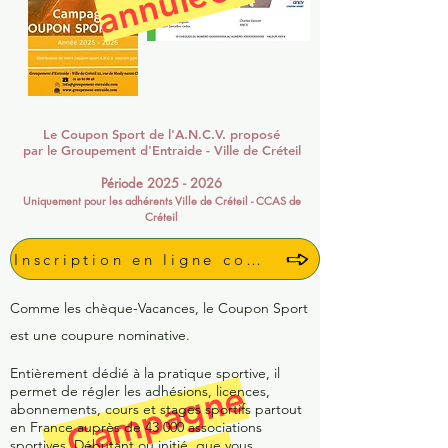
Le Coupon Sport de l'A.N.C.V. proposé
par le Groupement d'Entraide - Ville de Créteil
Période 2025
- 2026
Uniquement pour les adhérents Ville de Créteil - CCAS de
Créteil
Inscription en ligne coupon sport 2025
Comme les chèque-Vacances, le Coupon Sport
est une coupure nominative.
Entièrement dédié à la pratique sportive, il
C
a
m
p
a
g
n
e
a
n
n
u
l
é
e
permet de régler les adhésions, licences,
abonnements, cours et stages sportifs partout
en France auprès de 43 000 associations
sportives. Débutant ou initié, que vous