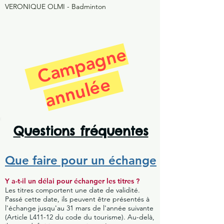
VERONIQUE OLMI -
Badminton
C
a
m
p
a
g
n
e
a
n
n
u
l
é
e
Questions fréquentes
Que faire pour un échange
Y a-t-il un délai pour échanger les titres ?
Les titres comportent une date de validité.
Passé cette date, ils peuvent être présentés à
l'échange jusqu'au 31 mars de l'année suivante
(Article L411-12 du code du tourisme). Au-delà,