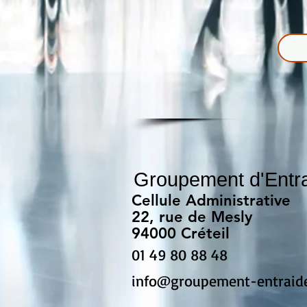
Groupement d'Entraid
Cellule Administrative
22, rue de Mesly
94000 Créteil
01 49 80 88 48
info@groupement-entraid