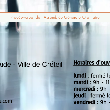
Procès-verbal de l'Assemblée Générale Ordinaire
Horaires d'ouv
e - Ville de Créteil
lundi
: fermé 
mardi
: 9h - 1
mercredi
: 9h 
jeudi
: fermé l
e.com
vendredi
: 9h 