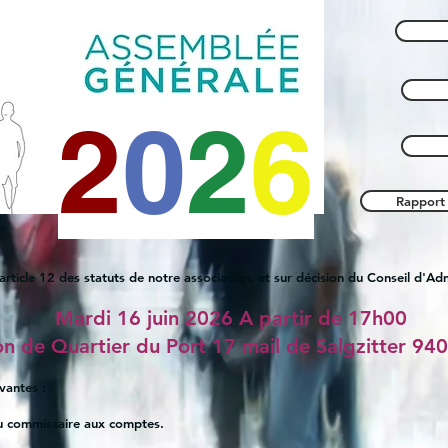
2
0
2
6
Rapport
rticle 12 des statuts de notre association, et sur décision du Conseil d'Ad
Mardi 16 juin 2026 A partir de 17h00
on de Quartier du Port 17 mail de Salgzitter 9
ivantes :
u commissaire aux comptes.