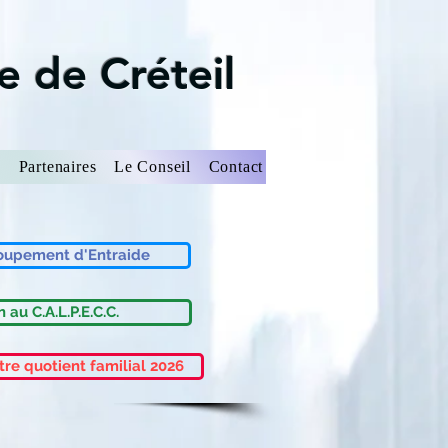
e de Créteil
s
Partenaires
Le Conseil
Contact
oupement d'Entraide
 au C.A.L.P.E.C.C.
tre quotient familial 2026